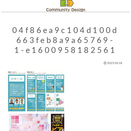
04f86ea9c104d100d
663feb8a9a65769-
1-e1600958182561
2025.04.18