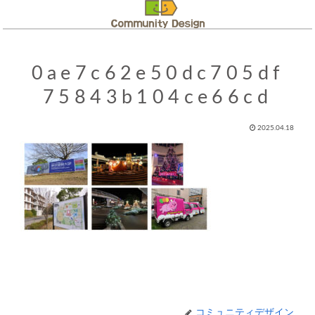
0ae7c62e50dc705df
75843b104ce66cd
2025.04.18
コミュニティデザイン