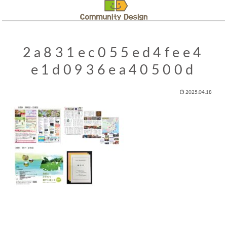
2a831ec055ed4fee4
e1d0936ea40500d
2025.04.18