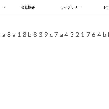
会社概要
ライブラリー
お
ba8a18b839c7a4321764b