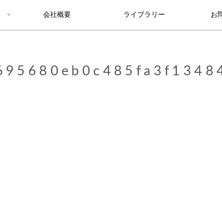
会社概要
ライブラリー
お
695680eb0c485fa3f1348