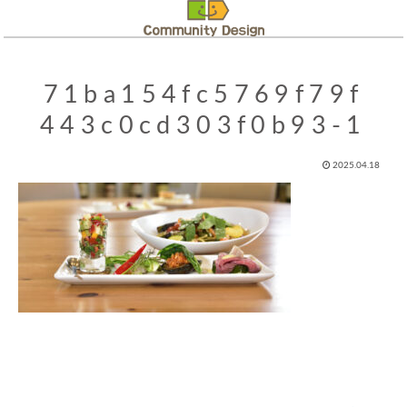
71ba154fc5769f79f
443c0cd303f0b93-1
2025.04.18